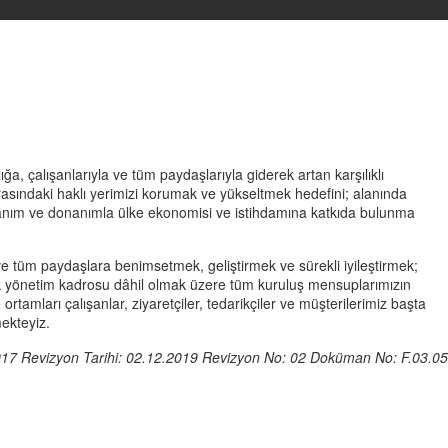
a, çalışanlarıyla ve tüm paydaşlarıyla giderek artan karşılıklı
asındaki haklı yerimizi korumak ve yükseltmek hedefini; alanında
m, kazanım ve donanımla ülke ekonomisi ve istihdamına katkıda bulunma
 ve tüm paydaşlara benimsetmek, geliştirmek ve sürekli iyileştirmek;
rmek yönetim kadrosu dâhil olmak üzere tüm kuruluş mensuplarımızın
ortamları çalışanlar, ziyaretçiler, tedarikçiler ve müşterilerimiz başta
mekteyiz.
2017 Revizyon Tarihi: 02.12.2019 Revizyon No: 02 Doküman No: F.03.05