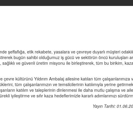
 şeffaflığa, etik rekabete, yasalara ve çevreye duyarlı müşteri odaklılığ
tirerek bugün sahibi olduğumuz iş gücü ve sektörün öncü kuruluşları ar
arlı, sağlıklı ve güvenli üretim misyonu ile birleştirerek, tüm bu biriki
ve çevre kültürünü Yıldırım Ambalaj ailesine katılan tüm çalışanlarımıza
lerini, tüm çalışanlarımızın ve temsilcilerinin katılımıyla yerine geti
şanların katılım ve taleplerinin dinlenmesi ile daha mutlu çalışma ve aile 
ekli iyileştirme ve sıfır kaza hedeflerimizle kararlı adımlarımızı sürdür
Yayın Tarihi: 01.06.