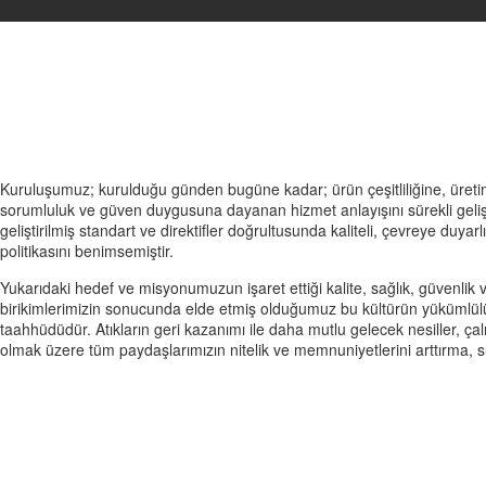
Kuruluşumuz; kurulduğu günden bugüne kadar; ürün çeşitliliğine, üretimde
sorumluluk ve güven duygusuna dayanan hizmet anlayışını sürekli geliş
geliştirilmiş standart ve direktifler doğrultusunda kaliteli, çevreye duy
politikasını benimsemiştir.
Yukarıdaki hedef ve misyonumuzun işaret ettiği kalite, sağlık, güvenlik 
birikimlerimizin sonucunda elde etmiş olduğumuz bu kültürün yükümlülük
taahhüdüdür. Atıkların geri kazanımı ile daha mutlu gelecek nesiller, çalı
olmak üzere tüm paydaşlarımızın nitelik ve memnuniyetlerini arttırma, sür